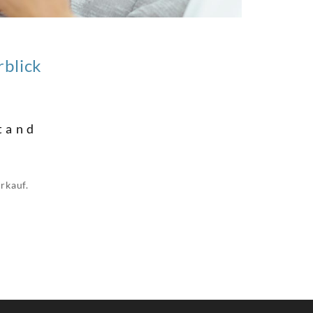
blick
tand
rkauf.