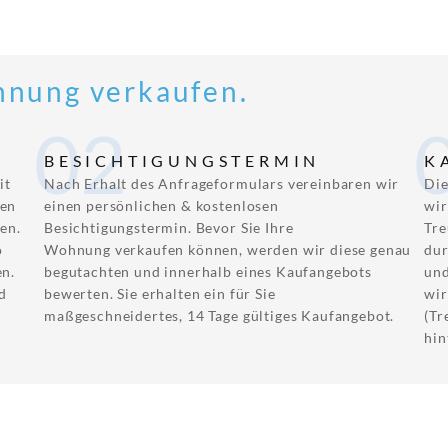
hnung verkaufen.
02
BESICHTIGUNGSTERMIN
K
it
Nach Erhalt des Anfrageformulars vereinbaren wir
Die
hen
einen persönlichen & kostenlosen
wir
en.
Besichtigungstermin. Bevor Sie Ihre
Tr
o
Wohnung verkaufen können, werden wir diese genau
dur
en.
begutachten und innerhalb eines Kaufangebots
und
d
bewerten. Sie erhalten ein für Sie
wir
maßgeschneidertes, 14 Tage gültiges Kaufangebot.
(Tr
hin