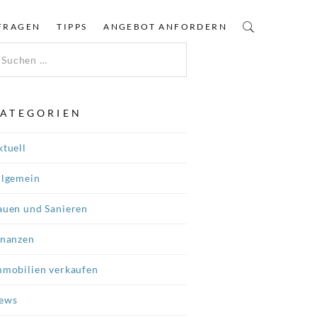
FRAGEN
TIPPS
ANGEBOT ANFORDERN
ATEGORIEN
ktuell
llgemein
auen und Sanieren
inanzen
mmobilien verkaufen
ews