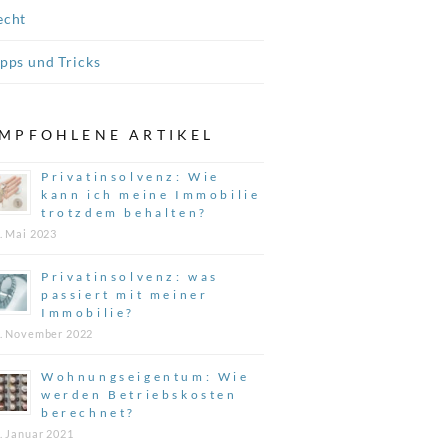
echt
ipps und Tricks
MPFOHLENE ARTIKEL
Privatinsolvenz: Wie
kann ich meine Immobilie
trotzdem behalten?
. Mai 2023
Privatinsolvenz: was
passiert mit meiner
Immobilie?
. November 2022
Wohnungseigentum: Wie
werden Betriebskosten
berechnet?
. Januar 2021