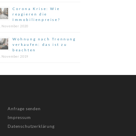
Corona Krise: Wie
reagieren die
Immobilienpreise?
. November 2020
Wohnung nach Trennung
verkaufen: das ist zu
beachten
. November 2019
Anfrage senden
Impressum
Datenschutzerklärung