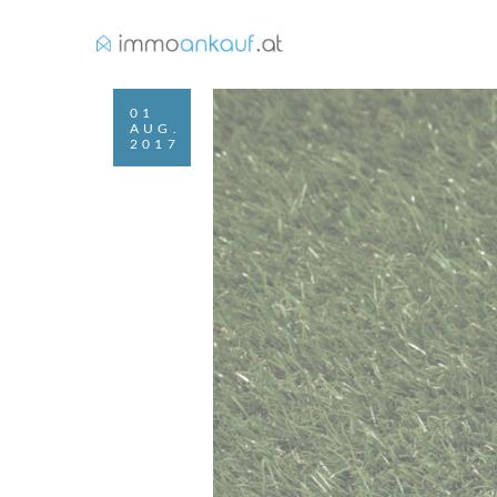
01
AUG.
2017