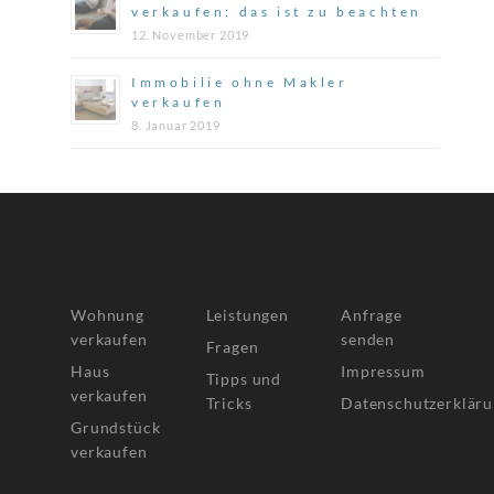
verkaufen: das ist zu beachten
12. November 2019
Immobilie ohne Makler
verkaufen
8. Januar 2019
Wohnung
Leistungen
Anfrage
verkaufen
senden
Fragen
Haus
Impressum
Tipps und
verkaufen
Tricks
Datenschutzerklär
Grundstück
verkaufen