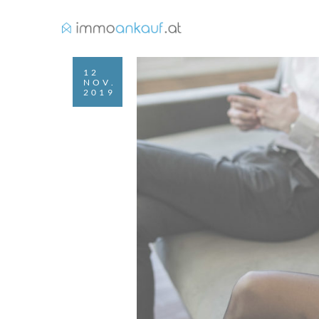
12
NOV.
2019