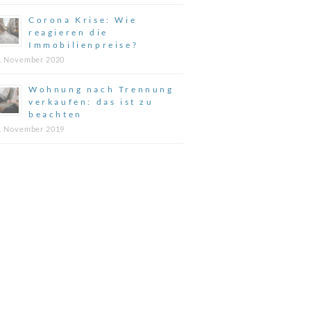
Corona Krise: Wie
reagieren die
Immobilienpreise?
. November 2020
Wohnung nach Trennung
verkaufen: das ist zu
beachten
. November 2019