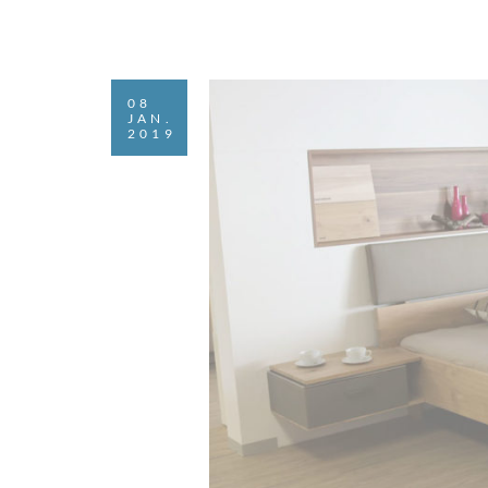
08
JAN.
2019