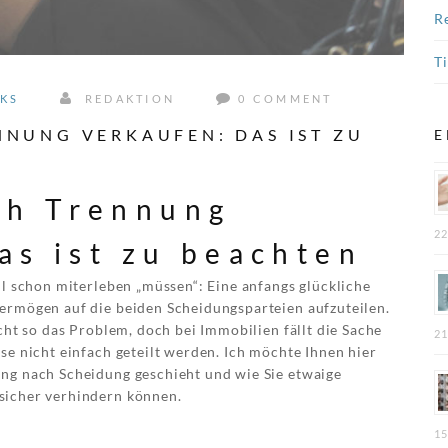
R
T
CKS
REDAKTION
0 COMMENT
NUNG VERKAUFEN: DAS IST ZU
E
h Trennung
22
as ist zu beachten
ll schon miterleben „müssen“: Eine anfangs glückliche
ermögen auf die beiden Scheidungsparteien aufzuteilen.
icht so das Problem, doch bei Immobilien fällt die Sache
21
se nicht einfach geteilt werden. Ich möchte Ihnen hier
ng nach Scheidung geschieht und wie Sie etwaige
sicher verhindern können.
15