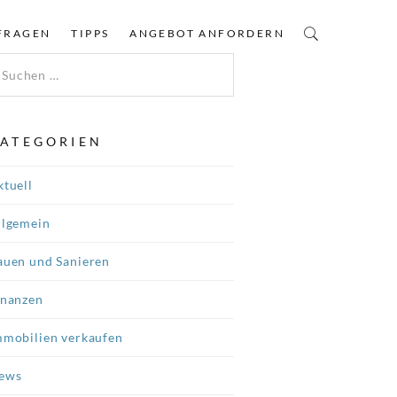
FRAGEN
TIPPS
ANGEBOT ANFORDERN
ATEGORIEN
ktuell
llgemein
auen und Sanieren
inanzen
mmobilien verkaufen
ews