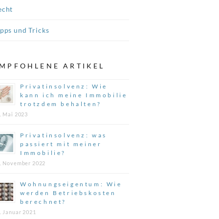
echt
ipps und Tricks
MPFOHLENE ARTIKEL
Privatinsolvenz: Wie
kann ich meine Immobilie
trotzdem behalten?
. Mai 2023
Privatinsolvenz: was
passiert mit meiner
Immobilie?
. November 2022
Wohnungseigentum: Wie
werden Betriebskosten
berechnet?
. Januar 2021