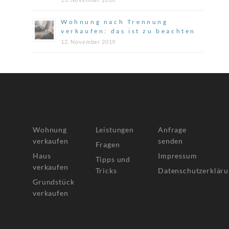
Wohnung nach Trennung
verkaufen: das ist zu beachten
12. November 2019
Wohnung
Leistungen
Anfrage
verkaufen
senden
Fragen
Haus
Impressum
Tipps und
verkaufen
Tricks
Datenschutzerklär
Grundstück
verkaufen