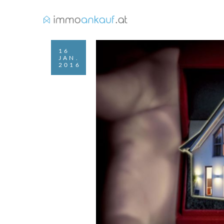
16
JAN.
2016