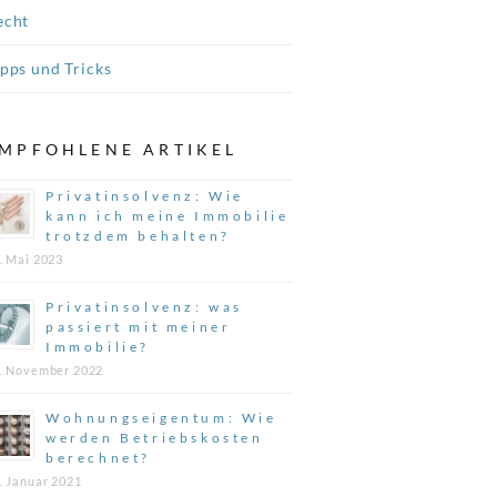
echt
ipps und Tricks
MPFOHLENE ARTIKEL
Privatinsolvenz: Wie
kann ich meine Immobilie
trotzdem behalten?
. Mai 2023
Privatinsolvenz: was
passiert mit meiner
Immobilie?
. November 2022
Wohnungseigentum: Wie
werden Betriebskosten
berechnet?
. Januar 2021