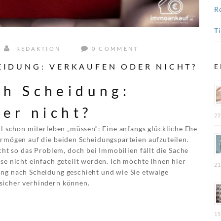
R
T
REDAKTION
0 COMMENT
IDUNG: VERKAUFEN ODER NICHT?
E
h Scheidung:
er nicht?
22
ll schon miterleben „müssen“: Eine anfangs glückliche Ehe
ermögen auf die beiden Scheidungsparteien aufzuteilen.
icht so das Problem, doch bei Immobilien fällt die Sache
se nicht einfach geteilt werden. Ich möchte Ihnen hier
21
ng nach Scheidung geschieht und wie Sie etwaige
sicher verhindern können.
15