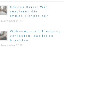
Corona Krise: Wie
reagieren die
Immobilienpreise?
. November 2020
Wohnung nach Trennung
verkaufen: das ist zu
beachten
. November 2019