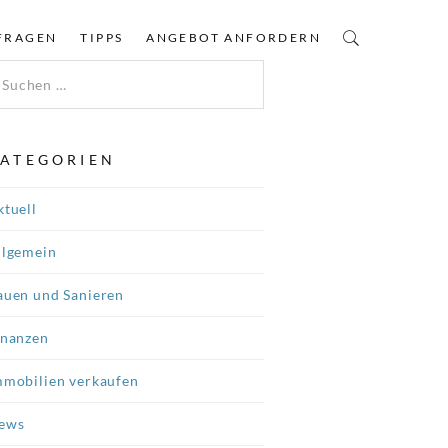
FRAGEN
TIPPS
ANGEBOT ANFORDERN
ATEGORIEN
ktuell
llgemein
auen und Sanieren
inanzen
mmobilien verkaufen
ews