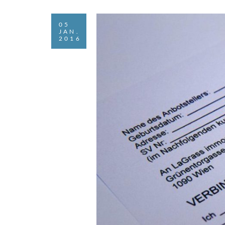
05
JAN.
2016