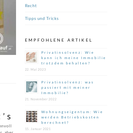
Recht
Tipps und Tricks
EMPFOHLENE ARTIKEL
Privatinsolvenz: Wie
kann ich meine Immobilie
trotzdem behalten?
22. Mai 2023
Privatinsolvenz: was
passiert mit meiner
Immobilie?
21. November 2022
Wohnungseigentum: Wie
t’s
werden Betriebskosten
berechnet?
nnvoll
15. Januar 2021
r, aber