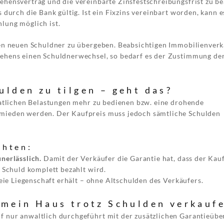
hensvertrag und die vereinbarte Zinsfestschreibungsfrist zu be
durch die Bank gültig. Ist ein Fixzins vereinbart worden, kann es
lung möglich ist.
nen neuen Schuldner zu übergeben. Beabsichtigen Immobilienver
lehens einen Schuldnerwechsel, so bedarf es der Zustimmung de
lden zu tilgen – geht das?
natlichen Belastungen mehr zu bedienen bzw. eine drohende
mieden werden. Der Kaufpreis muss jedoch sämtliche Schulden
chten:
unerlässlich.
Damit der Verkäufer die Garantie hat, dass der Kau
 Schuld komplett bezahlt wird.
reie Liegenschaft erhält – ohne Altschulden des Verkäufers.
 mein Haus trotz Schulden verkauf
f nur anwaltlich durchgeführt mit der zusätzlichen Garantieüb