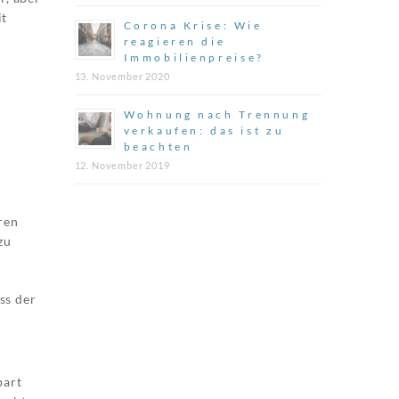
it
Corona Krise: Wie
reagieren die
Immobilienpreise?
13. November 2020
Wohnung nach Trennung
verkaufen: das ist zu
beachten
12. November 2019
ren
zu
ss der
bart