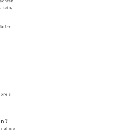
achten.
 sein,
käufer
r
fpreis
en?
ernahme