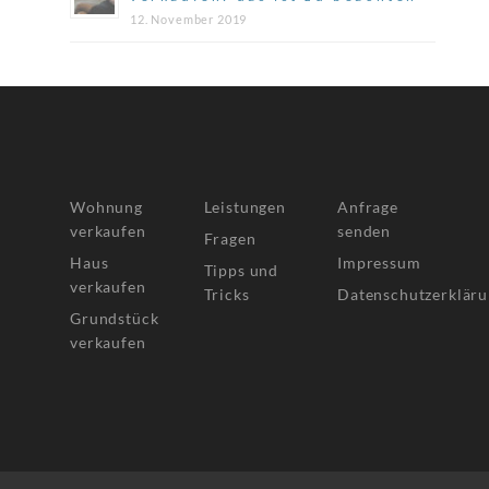
12. November 2019
Wohnung
Leistungen
Anfrage
verkaufen
senden
Fragen
Haus
Impressum
Tipps und
verkaufen
Tricks
Datenschutzerklär
Grundstück
verkaufen